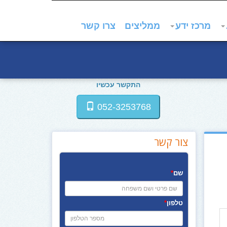
מרכז ידע
ממליצים
צרו קשר
התקשר עכשיו
052-3253768
צור קשר
שם
*
טלפון
*