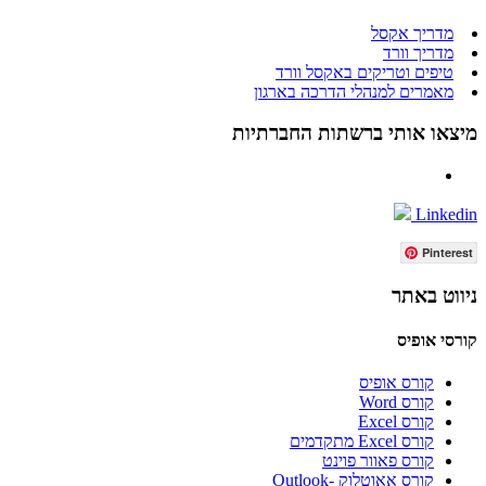
מדריך אקסל
מדריך וורד
טיפים וטריקים באקסל וורד
מאמרים למנהלי הדרכה בארגון
מיצאו אותי ברשתות החברתיות
Linkedin
Pinterest
ניווט באתר
קורסי אופיס
קורס אופיס
קורס Word
קורס Excel
קורס Excel מתקדמים
קורס פאוור פוינט
קורס אאוטלוק -Outlook