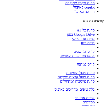
סדנת אקסל ממוקדת
copilot באקסל
הדרכה בארגון
קורסים נוספים
סדנת כלי AI
Google Drive בענן
בניית אתר אישי
בניית בלוג
קורסי מחשבים
אינטרנט והכרת המחשב
קורס במתנה
סדנת ניהול התמונות
סדנת ניהול קבצים ותיקיות
סדנת פייסבוק למתחילים
בלוג טיפים ומדריכים באופיס
אודות אתי בר
ממליצים