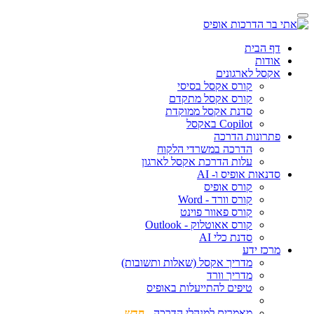
דף הבית
אודות
אקסל לארגונים
קורס אקסל בסיסי
קורס אקסל מתקדם
סדנת אקסל ממוקדת
Copilot באקסל
פתרונות הדרכה
הדרכה במשרדי הלקוח
עלות הדרכת אקסל לארגון
סדנאות אופיס ו- AI
קורס אופיס
קורס וורד - Word
קורס פאוור פוינט
קורס אאוטלוק - Outlook
סדנת כלי AI
מרכז ידע
מדריך אקסל (שאלות ותשובות)
מדריך וורד
טיפים להתייעלות באופיס
מאמרים למנהלי הדרכה -
חדש