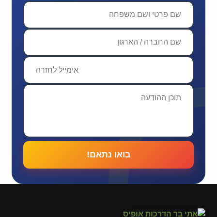
בואו נתאם!