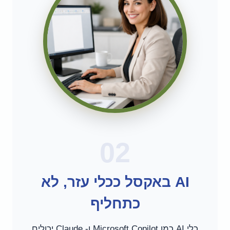
02
AI באקסל ככלי עזר, לא
כתחליף
כלי AI כמו Microsoft Copilot ו- Claude יכולים