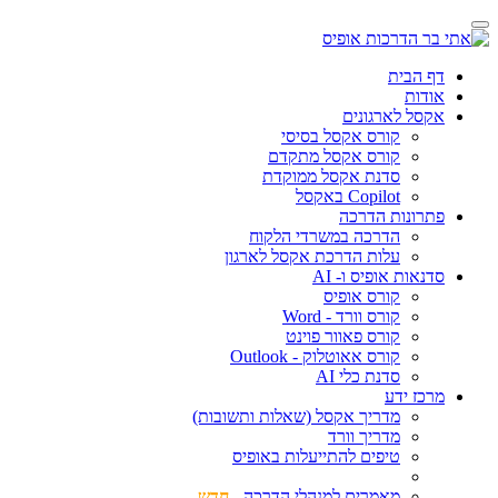
דף הבית
אודות
אקסל לארגונים
קורס אקסל בסיסי
קורס אקסל מתקדם
סדנת אקסל ממוקדת
Copilot באקסל
פתרונות הדרכה
הדרכה במשרדי הלקוח
עלות הדרכת אקסל לארגון
סדנאות אופיס ו- AI
קורס אופיס
קורס וורד - Word
קורס פאוור פוינט
קורס אאוטלוק - Outlook
סדנת כלי AI
מרכז ידע
מדריך אקסל (שאלות ותשובות)
מדריך וורד
טיפים להתייעלות באופיס
מאמרים למנהלי הדרכה -
חדש