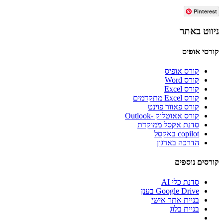
Pinterest
ניווט באתר
קורסי אופיס
קורס אופיס
קורס Word
קורס Excel
קורס Excel מתקדמים
קורס פאוור פוינט
קורס אאוטלוק -Outlook
סדנת אקסל ממוקדת
copilot באקסל
הדרכה בארגון
קורסים נוספים
סדנת כלי AI
Google Drive בענן
בניית אתר אישי
בניית בלוג