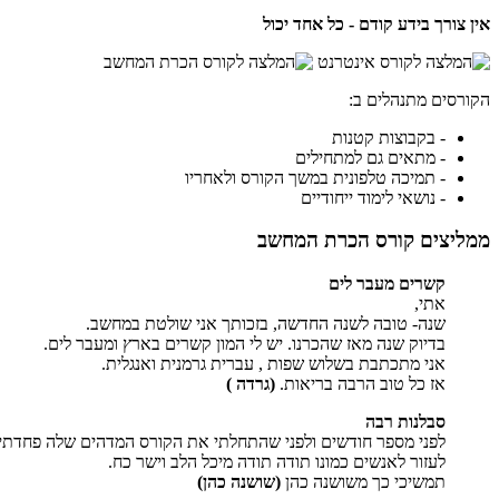
אין צורך בידע קודם
- כל אחד יכול
הקורסים מתנהלים ב:
- בקבוצות קטנות
- מתאים גם למתחילים
- תמיכה טלפונית במשך הקורס ולאחריו
- נושאי לימוד ייחודיים
ממליצים קורס הכרת המחשב
קשרים מעבר לים
אתי,
שנה- טובה לשנה החדשה, בזכותך אני שולטת במחשב.
בדיוק שנה מאז שהכרנו. יש לי המון קשרים בארץ ומעבר לים.
אני מתכתבת בשלוש שפות , עברית גרמנית ואנגלית.
אז כל טוב הרבה בריאות.
(גרדה )
סבלנות רבה
לפני מספר חודשים ולפני שהתחלתי את הקורס המדהים שלה פחדתי ל
לעזור לאנשים כמונו תודה תודה מיכל הלב וישר כח.
תמשיכי כך משושנה כהן
(שושנה כהן)