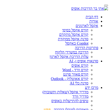
דף הבית
אודות
אקסל לארגונים
קורס אקסל בסיסי
קורס אקסל מתקדם
סדנת אקסל ממוקדת
Copilot באקסל
פתרונות הדרכה
הדרכה במשרדי הלקוח
עלות הדרכת אקסל לארגון
סדנאות אופיס ו- AI
קורס אופיס
קורס וורד - Word
קורס פאוור פוינט
קורס אאוטלוק - Outlook
סדנת כלי AI
מרכז ידע
מדריך אקסל (שאלות ותשובות)
מדריך וורד
טיפים להתייעלות באופיס
מאמרים למנהלי הדרכה -
חדש