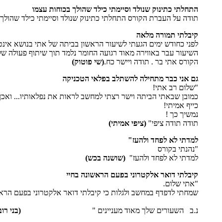
התחלתי כתינוק שנולד וסיימתי כילד שהולך בכוחות עצמו
תודה על העברת הקורס התחלתי כתינוק שנולד וסיימתי כילד שהולך 
קיבלתי תמורה מלאה
לפני כחודש ימים הגעתי לשיעור הראשון בביתה של אתי בנושא אינ
השיעור עבר באווירה מאוד רגועה החומר נלמד תוך שיתוף פעולה של
הקורס אתי בר . תודה ויישר כח.
(שי פוטוק)
גם אני כבר מתחילה להשתלב בפלאי הטכניקה
"שלום רב אתי!
כמובן שבאתי הביתה וישר רצתי למחשב לראות את נפלאותיו... ואכן
כייף אמיתי!
נמשיך כך !
תודה תודה ציפי"
(ציפי אמיתי)
למדתי לא לפחד ולהעז"
"נהנתי בקורס
למדתי לא לפחד ולהעז"
(שושנה בכש)
קיבלתי דואר אלקטרוני בפעם הראשונה בחיי
"אתי שלום.
שמחתי לדפדף במחשב ולגלות כי קיבלתי דואר אלקטרוני בפעם הראש
נ.ב השעורים שלך מאוד מעניינים "
(בני רוב